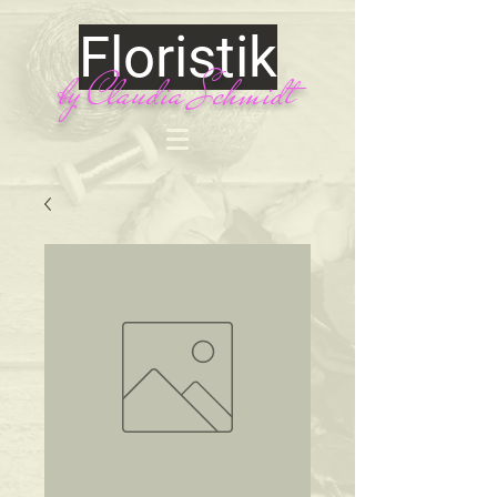
Floristik
by Claudia Schmidt