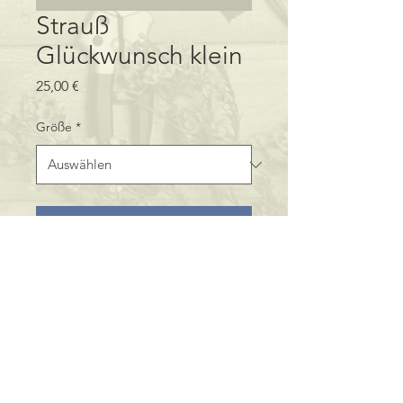
Strauß
Glückwunsch klein
Preis
25,00 €
Größe
*
In den Warenkorb
Impressum
Datenschutz
©2019 by Floristikfachgeschäft Claudia Schmidt.